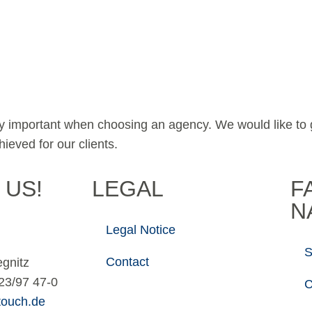
lly important when choosing an agency. We would like to g
eved for our clients.
 US!
LEGAL
F
N
Legal Notice
S
Contact
egnitz
23/97 47-0
C
touch.de