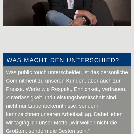
WAS MACHT DEN UNTERSCHIED?
Was public touch unterscheidet, ist das persönliche
Commitment zu unseren Kunden, aber auch zur
Presse. Werte wie Respekt, Ehrlichkeit, Vertrauen,
Zuverlässigkeit und Leistungsbereitschaft sind
nicht nur Lippenbekenntnisse, sondern
kennzeichnen unseren Arbeitsalltag. Dabei leben
wir tagtäglich unser Motto „Wir wollen nicht die
Größten, sondern die Besten sein.“