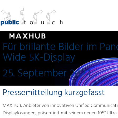
Für brillante Bilder im 
Wide 5K-Display
25. September 2023
Pressemitteilung kurzgefasst
MAXHUB, Anbieter von innovativen Unified Communicat
Displaylösungen, präsentiert mit seinem neuen 105“ Ultra