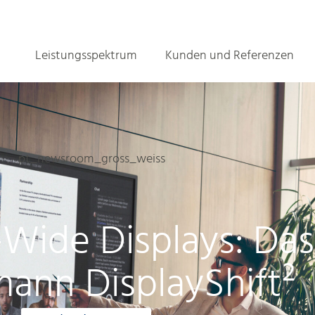
Leistungsspektrum
Kunden und Referenzen
a-Wide Displays: Da
ann DisplayShift²