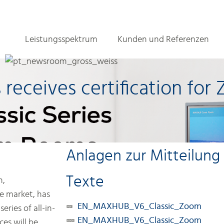
Leistungsspektrum
Kunden und Referenzen
 receives certification fo
Anlagen zur Mitteilung
Texte
n,
te market, has
EN_MAXHUB_V6_Classic_Zoom
ries of all-in-
EN_MAXHUB_V6_Classic_Zoom
ces will be