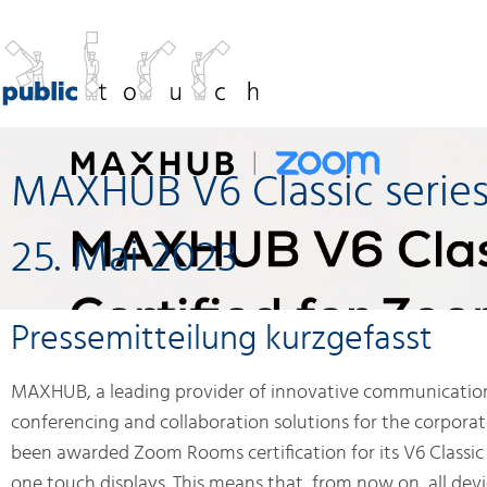
MAXHUB V6 Classic series
25. Mai 2023
Pressemitteilung kurzgefasst
MAXHUB, a leading provider of innovative communicatio
conferencing and collaboration solutions for the corpora
been awarded Zoom Rooms certification for its V6 Classic se
one touch displays. This means that, from now on, all devi