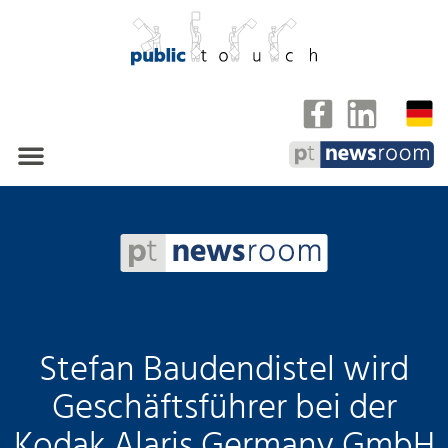
Kunden und Referenzen
Stefan Baudendistel wird
Geschäftsführer bei der
Kodak Alaris Germany GmbH